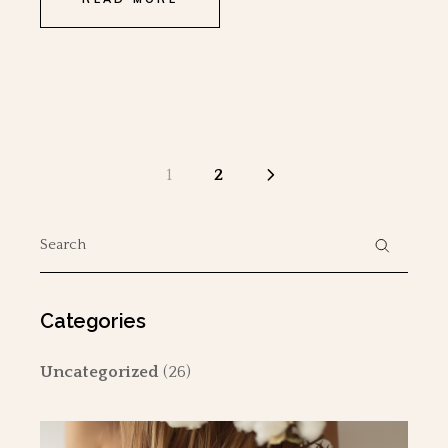
Sidepaginering
1
2
Search
for:
Categories
Uncategorized
(26)