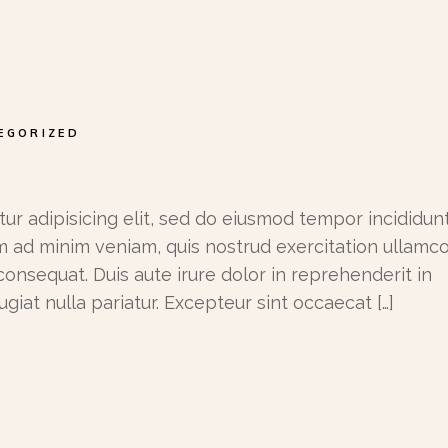
EGORIZED
ur adipisicing elit, sed do eiusmod tempor incididunt
m ad minim veniam, quis nostrud exercitation ullamc
consequat. Duis aute irure dolor in reprehenderit in
ugiat nulla pariatur. Excepteur sint occaecat […]