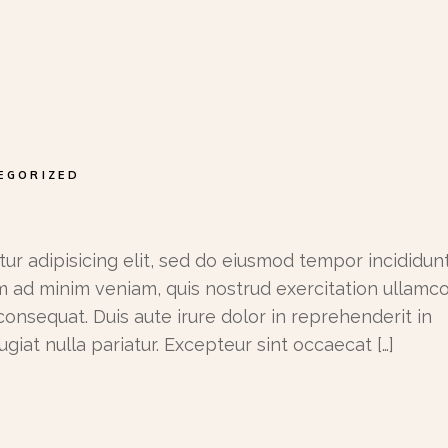
EGORIZED
ur adipisicing elit, sed do eiusmod tempor incididunt
m ad minim veniam, quis nostrud exercitation ullamc
consequat. Duis aute irure dolor in reprehenderit in
ugiat nulla pariatur. Excepteur sint occaecat […]