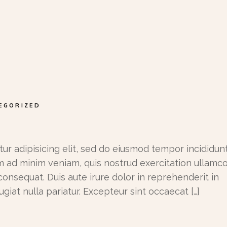
EGORIZED
ur adipisicing elit, sed do eiusmod tempor incididunt
m ad minim veniam, quis nostrud exercitation ullamc
consequat. Duis aute irure dolor in reprehenderit in
ugiat nulla pariatur. Excepteur sint occaecat […]