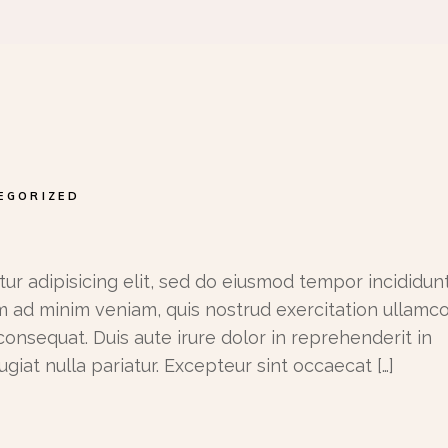
EGORIZED
ur adipisicing elit, sed do eiusmod tempor incididunt
m ad minim veniam, quis nostrud exercitation ullamc
consequat. Duis aute irure dolor in reprehenderit in
ugiat nulla pariatur. Excepteur sint occaecat […]