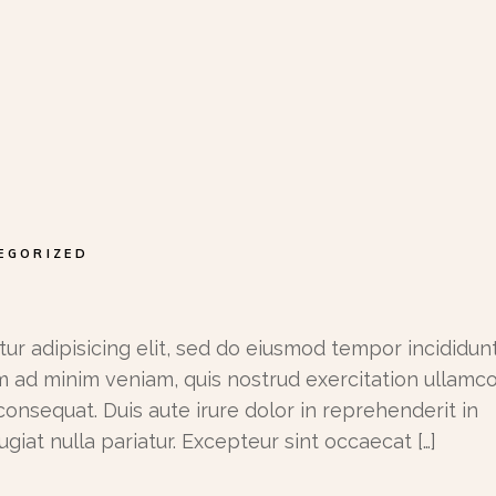
EGORIZED
ur adipisicing elit, sed do eiusmod tempor incididunt
m ad minim veniam, quis nostrud exercitation ullamc
consequat. Duis aute irure dolor in reprehenderit in
ugiat nulla pariatur. Excepteur sint occaecat […]