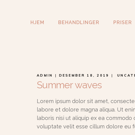
Fotterapi
Kroppspleie
Hudpleie
Permanent Make-up
HJEM
BEHANDLINGER
PRISER
Fotterapi
Voks / Hårfjerning
Kroppspleie
Manikyr
Permanent Make-up
Vipper og bryn
Voks / Hårfjerning
Samtaleterapi /
Manikyr
Coaching
Vipper og bryn
ADMIN
DESEMBER 18, 2019
UNCAT
Summer waves
Samtaleterapi /
Coaching
Lorem ipsum dolor sit amet, consectet
labore et dolore magna aliqua. Ut eni
laboris nisi ut aliquip ex ea commodo 
voluptate velit esse cillum dolore eu f