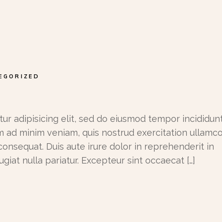
EGORIZED
ur adipisicing elit, sed do eiusmod tempor incididunt
m ad minim veniam, quis nostrud exercitation ullamc
consequat. Duis aute irure dolor in reprehenderit in
ugiat nulla pariatur. Excepteur sint occaecat […]