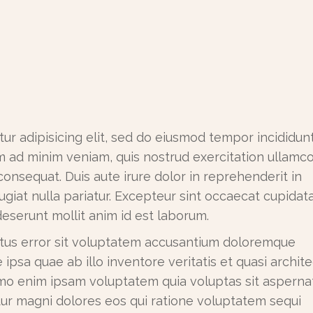
ur adipisicing elit, sed do eiusmod tempor incididunt
m ad minim veniam, quis nostrud exercitation ullamc
consequat. Duis aute irure dolor in reprehenderit in
ugiat nulla pariatur. Excepteur sint occaecat cupidat
 deserunt mollit anim id est laborum.
natus error sit voluptatem accusantium doloremque
psa quae ab illo inventore veritatis et quasi archit
emo enim ipsam voluptatem quia voluptas sit asperna
ntur magni dolores eos qui ratione voluptatem sequi