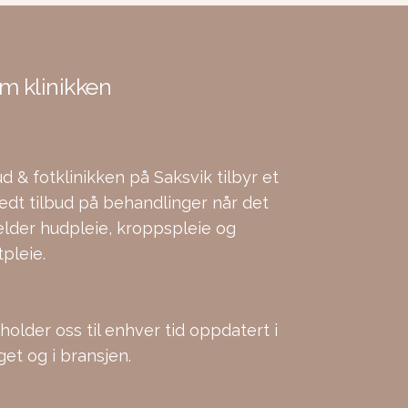
m klinikken
d & fotklinikken på Saksvik tilbyr et
edt tilbud på behandlinger når det
elder hudpleie, kroppspleie og
tpleie.
 holder oss til enhver tid oppdatert i
get og i bransjen.